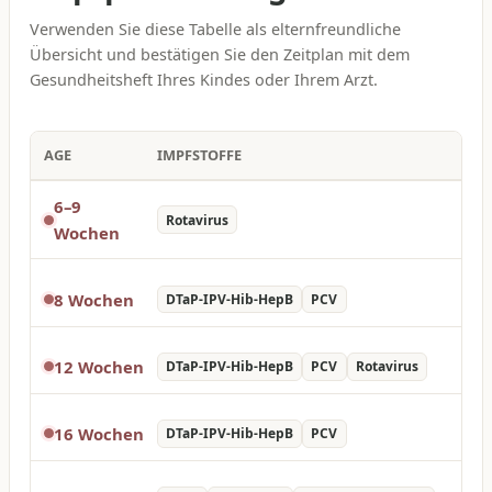
Verwenden Sie diese Tabelle als elternfreundliche
Übersicht und bestätigen Sie den Zeitplan mit dem
Gesundheitsheft Ihres Kindes oder Ihrem Arzt.
AGE
IMPFSTOFFE
6–9
Rotavirus
Wochen
8 Wochen
DTaP-IPV-Hib-HepB
PCV
12 Wochen
DTaP-IPV-Hib-HepB
PCV
Rotavirus
16 Wochen
DTaP-IPV-Hib-HepB
PCV