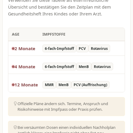
Verwenden Sie diese Tabelle als elternfreundliche
Übersicht und bestätigen Sie den Zeitplan mit dem
Gesundheitsheft Ihres Kindes oder Ihrem Arzt.
AGE
IMPFSTOFFE
2 Monate
6-fach-Impfstoff
PCV
Rotavirus
4 Monate
6-fach-Impfstoff
MenB
Rotavirus
12 Monate
MMR
MenB
PCV (Auffrischung)
Offizielle Pläne ändern sich. Termine, Anspruch und
Risikohinweise mit Impfpass oder Praxis prüfen.
Bei versäumten Dosen einen individuellen Nachholplan
ärztlich klären; eine Impfserie nicht ohne Rat neu