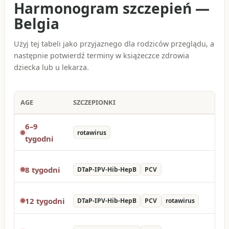
Harmonogram szczepień
—
Belgia
Użyj tej tabeli jako przyjaznego dla rodziców przeglądu, a
następnie potwierdź terminy w książeczce zdrowia
dziecka lub u lekarza.
AGE
SZCZEPIONKI
6–9
rotawirus
tygodni
8 tygodni
DTaP-IPV-Hib-HepB
PCV
12 tygodni
DTaP-IPV-Hib-HepB
PCV
rotawirus