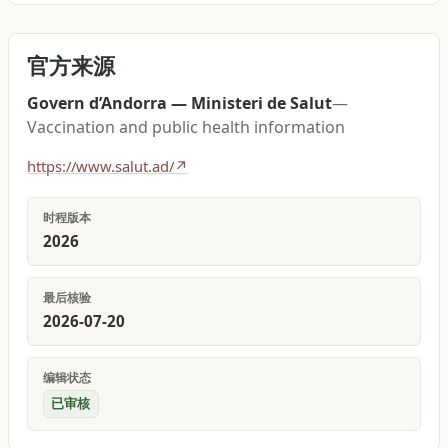
官方来源
Govern d’Andorra — Ministeri de Salut
—
Vaccination and public health information
https://www.salut.ad/
↗
时程版本
2026
最后核验
2026-07-20
编辑状态
已审核