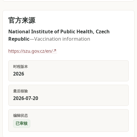
官方来源
National Institute of Public Health, Czech
Republic
—
Vaccination information
https://szu.gov.cz/en/
↗
时程版本
2026
最后核验
2026-07-20
编辑状态
已审核