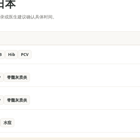
日本
记录或医生建议确认具体时间。
B
Hib
PCV
P
脊髓灰质炎
P
脊髓灰质炎
水痘