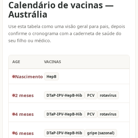
Calendário de vacinas
—
Austrália
Use esta tabela como uma visão geral para pais, depois
confirme o cronograma com a caderneta de saúde do
seu filho ou médico.
AGE
VACINAS
Nascimento
HepB
2 meses
DTaP-IPV-HepB-Hib
PCV
rotavírus
4 meses
DTaP-IPV-HepB-Hib
PCV
rotavírus
6 meses
DTaP-IPV-HepB-Hib
gripe (sazonal)