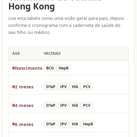
Hong Kong
Use esta tabela como uma visão geral para pais, depois
confirme o cronograma com a caderneta de saúde do
seu filho ou médico.
AGE
VACINAS
Nascimento
BCG
HepB
2 meses
DTaP
IPV
Hib
PCV
4 meses
DTaP
IPV
Hib
PCV
6 meses
DTaP
IPV
Hib
HepB