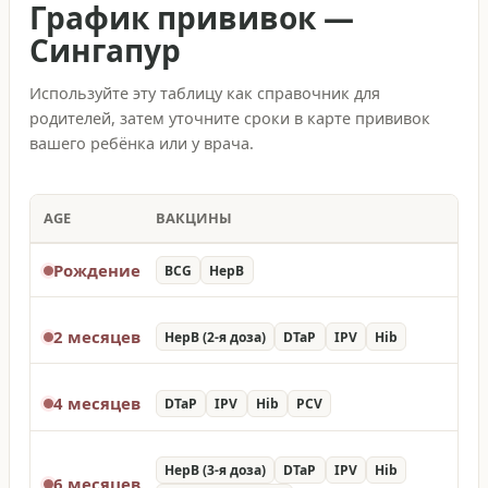
График прививок
—
Сингапур
Используйте эту таблицу как справочник для
родителей, затем уточните сроки в карте прививок
вашего ребёнка или у врача.
AGE
ВАКЦИНЫ
Рождение
BCG
HepB
2 месяцев
HepB (2-я доза)
DTaP
IPV
Hib
4 месяцев
DTaP
IPV
Hib
PCV
HepB (3-я доза)
DTaP
IPV
Hib
6 месяцев