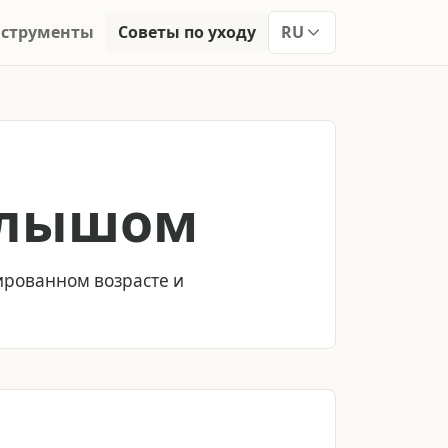
нструменты
Советы по уходу
RU
малышом
тированном возрасте и