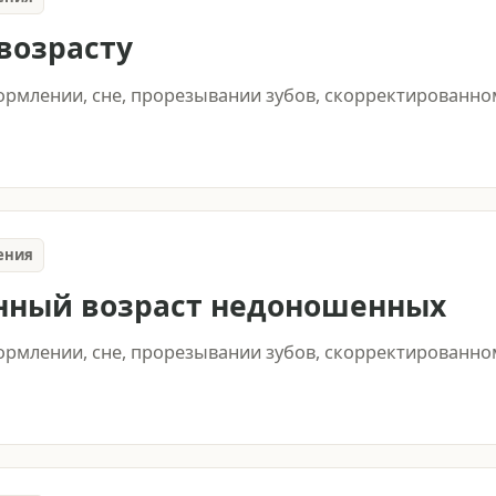
 возрасту
кормлении, сне, прорезывании зубов, скорректированном
ения
нный возраст недоношенных
кормлении, сне, прорезывании зубов, скорректированном