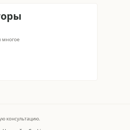
торы
и многое
ую консультацию.