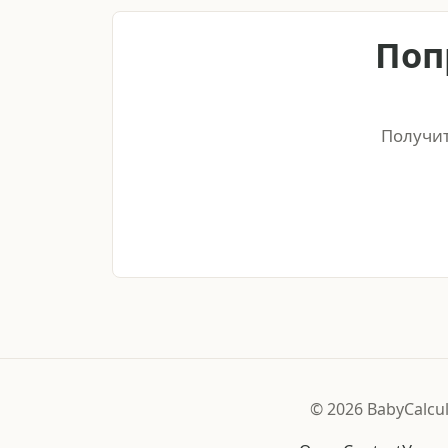
Поп
Получит
©
2026
BabyCalcu