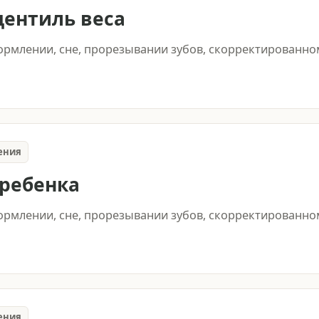
центиль веса
кормлении, сне, прорезывании зубов, скорректированном
ения
 ребенка
кормлении, сне, прорезывании зубов, скорректированном
ения