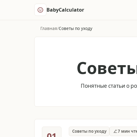
BabyCalculator
Главная
Советы по уходу
Советы
Понятные статьи о ро
Советы по уходу
7 мин чт
01