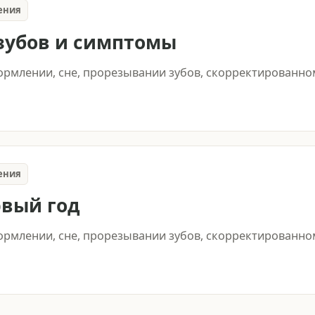
ения
зубов и симптомы
кормлении, сне, прорезывании зубов, скорректированном
ения
рвый год
кормлении, сне, прорезывании зубов, скорректированном