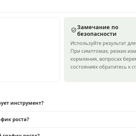
Замечание по
безопасности
Используйте результат для
При симптомах, резких из
кормления, вопросах бере
состояниях обратитесь к с
зует инструмент?
афик роста?
й график роста?