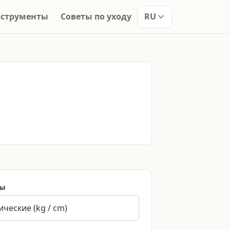
нструменты
Советы по уходу
RU
цы