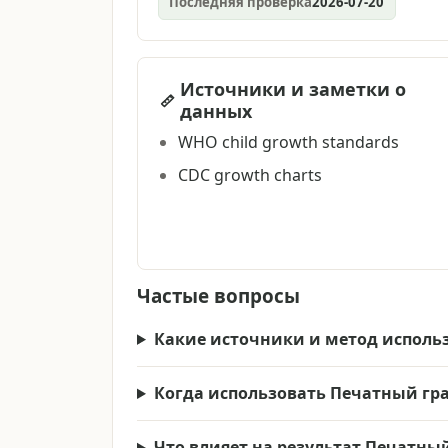
Последняя проверка
2026-07-20
Источники и заметки о
данных
WHO child growth standards
CDC growth charts
Частые вопросы
Какие источники и метод исполь
Когда использовать Печатный гр
Что влияет на результат Печатны