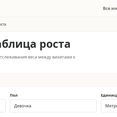
Все и
оста
аблица роста
отслеживания веса между визитами к
Пол
Едини