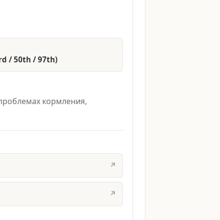
d / 50th / 97th)
 проблемах кормления,
↗
↗