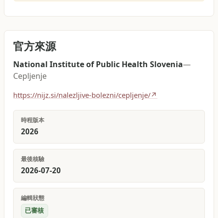
官方來源
National Institute of Public Health Slovenia
—
Cepljenje
https://nijz.si/nalezljive-bolezni/cepljenje/
↗
時程版本
2026
最後核驗
2026-07-20
編輯狀態
已審核