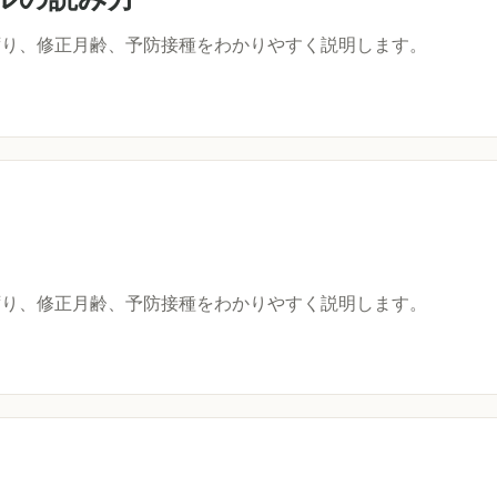
ずり、修正月齢、予防接種をわかりやすく説明します。
ずり、修正月齢、予防接種をわかりやすく説明します。