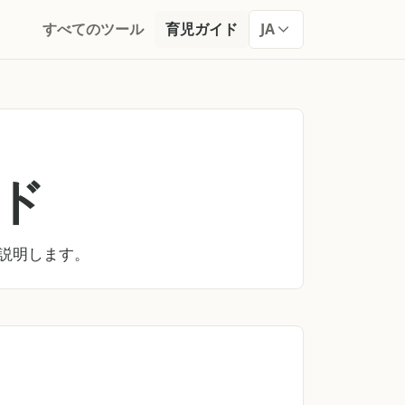
すべてのツール
育児ガイド
JA
ド
説明します。