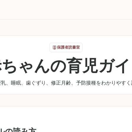
保護者読書室
赤ちゃんの育児ガイ
授乳、睡眠、歯ぐずり、修正月齢、予防接種をわかりやすく
ルの読み方