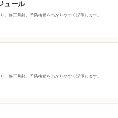
ジュール
ずり、修正月齢、予防接種をわかりやすく説明します。
ずり、修正月齢、予防接種をわかりやすく説明します。