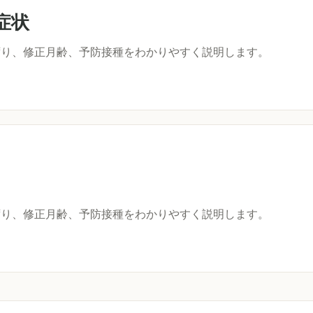
症状
ずり、修正月齢、予防接種をわかりやすく説明します。
ずり、修正月齢、予防接種をわかりやすく説明します。