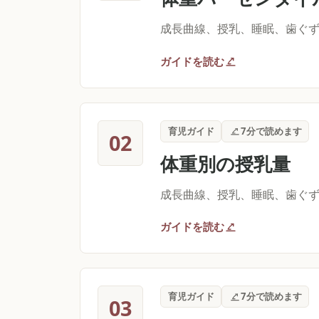
成長曲線、授乳、睡眠、歯ぐ
ガイドを読む
育児ガイド
7分で読めます
02
体重別の授乳量
成長曲線、授乳、睡眠、歯ぐ
ガイドを読む
育児ガイド
7分で読めます
03