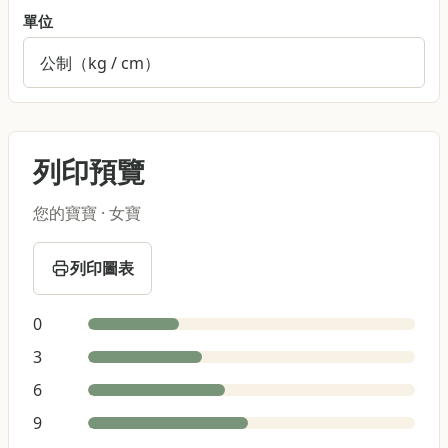
單位
列印預覽
您的寶寶
·
女寶
列印圖表
0
3
6
9